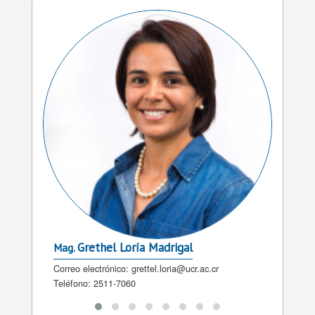
Cynthia Orozco Castro
D
Mag.
Mag.
Correo electrónico:
cynthia.orozco@ucr.ac.cr
Correo 
Teléfono:
2511-4173
Teléfon