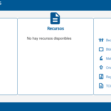
s
Recursos
No hay recursos disponibles
Be
Bib
Mat
Ori
Reg
TC