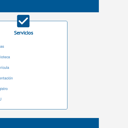
Servicios
cas
lioteca
rícula
entación
istro
U