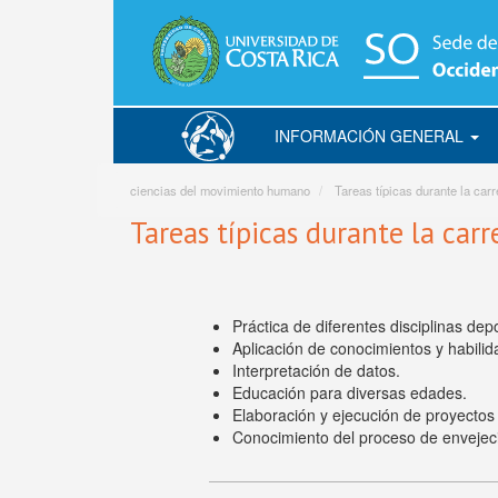
Pasar
al
contenido
principal
INFORMACIÓN GENERAL
Movimiento
Humano
ciencias del movimiento humano
Tareas típicas durante la carr
Tareas típicas durante la carr
Práctica de diferentes disciplinas depor
Aplicación de conocimientos y habilid
Interpretación de datos.
Educación para diversas edades.
Elaboración y ejecución de proyectos 
Conocimiento del proceso de envejec