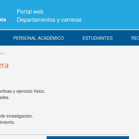
Portal web
Departamentos y carreras
PERSONAL ACADÉMICO
ESTUDIANTES
RE
era
era
tivas y ejercicio físico.
ades.
de investigación.
imiento.