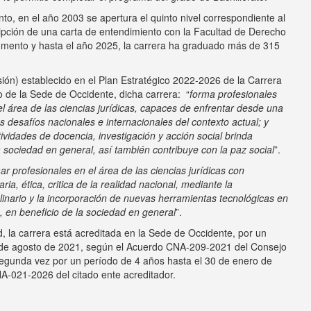
o, en el año 2003 se apertura el quinto nivel correspondiente al
ripción de una carta de entendimiento con la Facultad de Derecho
mento y hasta el año 2025, la carrera ha graduado más de 315
ión) establecido en el Plan Estratégico 2022-2026 de la Carrera
o de la Sede de Occidente, dicha carrera: “
forma profesionales
n el área de las ciencias jurídicas, capaces de enfrentar desde una
os desafíos nacionales e internacionales del contexto actual; y
ividades de docencia, investigación y acción social brinda
la sociedad en general, así también contribuye con la paz social
”.
ar profesionales en el área de las ciencias jurídicas con
ia, ética, critica de la realidad nacional, mediante la
iplinario y la incorporación de nuevas herramientas tecnológicas en
 en beneficio de la sociedad en general
”.
d, la carrera está acreditada en la Sede de Occidente, por un
0 de agosto de 2021, según el Acuerdo CNA-209-2021 del Consejo
egunda vez por un período de 4 años hasta el 30 de enero de
-021-2026 del citado ente acreditador.