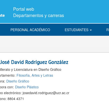
Portal web
Departamentos y carreras
PERSONAL ACADÉMICO
ESTUDIANTES
R
.
José David Rodríguez González
llerato y Licenciatura en Diseño Gráfico
rtamento:
Filosofía, Artes y Letras
era:
Diseño Gráfico
bora con:
Diseño Plástico
eo electrónico:
josedavid.rodriguez@ucr.ac.cr
fono:
8804 4371