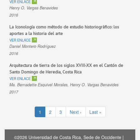
VER ENLACE
Henry O. Vargas Benavides
2016
La Iconología como método de estudio historiográfico: los
aportes a la historia del arte
VER ENLACE
Daniel Montero Rodríguez
2016
Arquitectura de tierra de los siglos XVIII-XX en el Cantón de
Santo Domingo de Heredia, Costa Rica
VER ENLACE
Ma. Bernadette Esquivel Morales, Henry O. Vargas Benavides
2017
Paginación
Página
1
Página
2
Página
3
Siguiente
Next ›
Última
Last »
actual
página
página
©2026 Universidad de Costa Rica, Sede de Occidente |