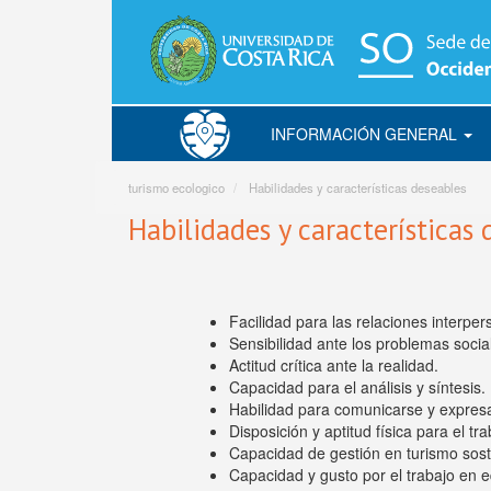
Pasar
al
contenido
principal
INFORMACIÓN GENERAL
Turismo
Ecológico
turismo ecologico
Habilidades y características deseables
Habilidades y características 
Facilidad para las relaciones interper
Sensibilidad ante los problemas socia
Actitud crítica ante la realidad.
Capacidad para el análisis y síntesis.
Habilidad para comunicarse y expresars
Disposición y aptitud física para el t
Capacidad de gestión en turismo sost
Capacidad y gusto por el trabajo en e