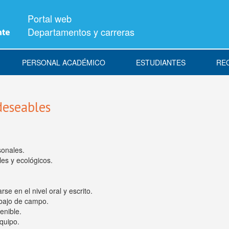
Portal web
Departamentos y carreras
PERSONAL ACADÉMICO
ESTUDIANTES
RE
deseables
sonales.
les y ecológicos.
e en el nivel oral y escrito.
rabajo de campo.
enible.
quipo.