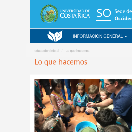
Pasar
al
contenido
principal
INFORMACIÓN GENERAL
Educación
inicial
educacion inicial
Lo que hacemos
Lo que hacemos