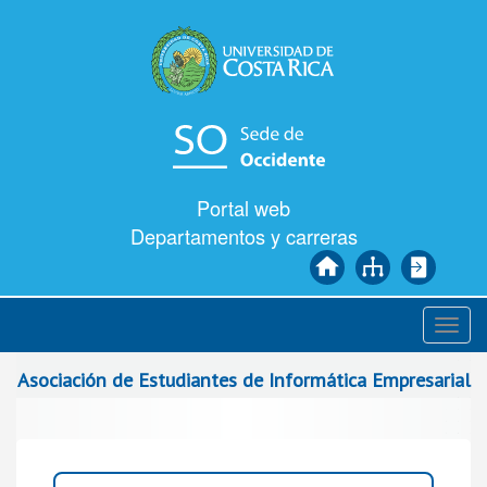
Pasar
al
contenido
principal
Portal web
Departamentos y carreras
Toggl
navig
Asociación de Estudiantes de Informática Empresarial