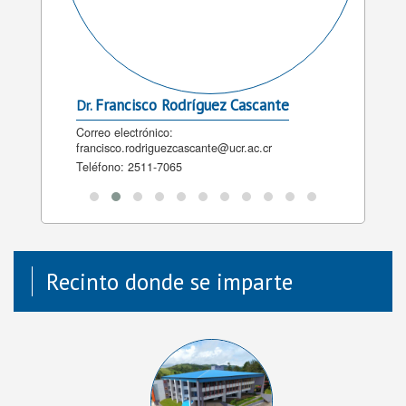
Francisco Rodríguez Cascante
Da
Dr.
Dra.
r.ac.cr
Correo electrónico:
Correo 
francisco.rodriguezcascante@ucr.ac.cr
Teléfon
Teléfono:
2511-7065
Recinto donde se imparte