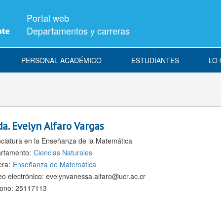
Portal web
Departamentos y carreras
PERSONAL ACADÉMICO
ESTUDIANTES
LO
da.
Evelyn Alfaro Vargas
nciatura en la Enseñanza de la Matemática
rtamento:
Ciencias Naturales
era:
Enseñanza de Matemática
eo electrónico:
evelynvanessa.alfaro@ucr.ac.cr
fono:
25117113