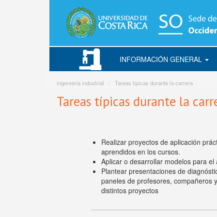
Pasar
al
contenido
principal
INFORMACIÓN GENERAL
Ingenieria
Industrial
ingenieria industrial
Tareas típicas durante la carrera
Tareas típicas durante la carr
Realizar proyectos de aplicación prá
aprendidos en los cursos.
Aplicar o desarrollar modelos para el 
Plantear presentaciones de diagnóstic
paneles de profesores, compañeros y 
distintos proyectos