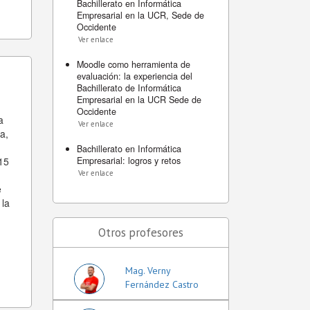
Bachillerato en Informática
Empresarial en la UCR, Sede de
Occidente
Ver enlace
Moodle como herramienta de
evaluación: la experiencia del
Bachillerato de Informática
Empresarial en la UCR Sede de
Occidente
a
Ver enlace
a,
Bachillerato en Informática
15
Empresarial: logros y retos
Ver enlace
e
 la
Otros profesores
Mag. Verny
Fernández Castro