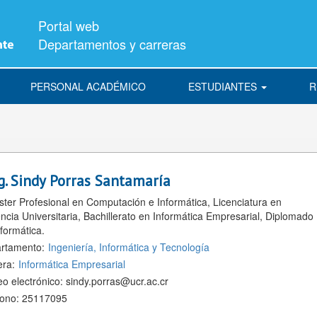
Portal web
Departamentos y carreras
PERSONAL ACADÉMICO
ESTUDIANTES
R
g.
Sindy Porras Santamaría
ster Profesional en Computación e Informática, Licenciatura en
cia Universitaria, Bachillerato en Informática Empresarial, Diplomado
formática.
rtamento:
Ingeniería, Informática y Tecnología
era:
Informática Empresarial
eo electrónico:
sindy.porras@ucr.ac.cr
fono:
25117095