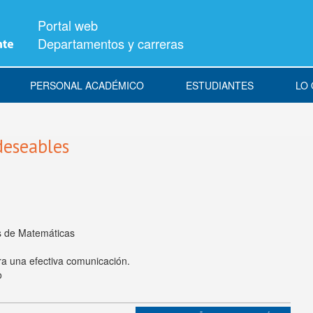
Portal web
Departamentos y carreras
PERSONAL ACADÉMICO
ESTUDIANTES
LO
deseables
s de Matemáticas
ra una efectiva comunicación.
o