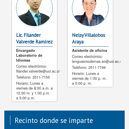
Lic. Filander
Nelsy Villalobos
Valverde Ramírez
Araya
Encargado
Asistente de oficina
Laboratorio de
Correo electrónico:
Idiomas
lenguasmodernas.so@ucr.ac.cr
Correo electrónico:
Teléfono:
2511-7194
filander.valverde@ucr.ac.cr
Horario:
Lunes a
Teléfono:
2511-7155
viernes de 1:00 p. m.
Horario:
Lunes a
a 5:00 p. m.
viernes de 8:00 a.m. a
12:00 m. y 1:00 p.m.
a 5:00 p.m.
Recinto donde se imparte