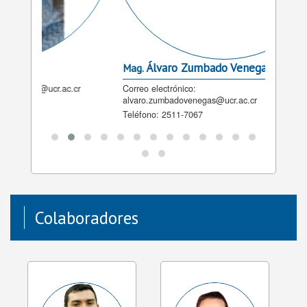
Álvaro Zumbado Venegas
Fi
Mag.
Lic.
.cr
Correo electrónico:
Correo 
alvaro.zumbadovenegas@ucr.ac.cr
Teléfon
Teléfono:
2511-7067
Colaboradores